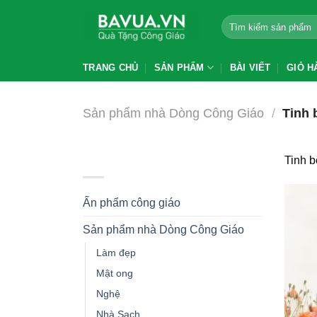
Chuyển
Tìm
đến
kiếm:
nội
dung
TRANG CHỦ
SẢN PHẨM
BÀI VIẾT
GIỎ H
Sản phẩm nhà Dòng Công Giáo
/
Tinh b
BROWSE
Tinh b
Ấn phẩm công giáo
Sản phẩm nhà Dòng Công Giáo
Làm đẹp
Mật ong
Nghệ
Nhà Sạch