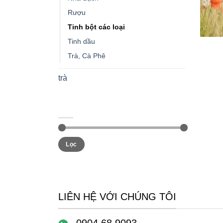
Rượu
Tinh bột các loại
+
Tinh dầu
Trà, Cà Phê
trà
LỌC THEO GIÁ
Giá
Giá
Giá:
220.000 ₫
—
350.000 ₫
Lọc
tối
tối
thiểu
đa
LIÊN HỆ VỚI CHÚNG TÔI