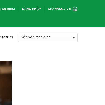
ĐĂNG NHẬP
GIỎ HÀNG /
0
₫
.68.9093
 results