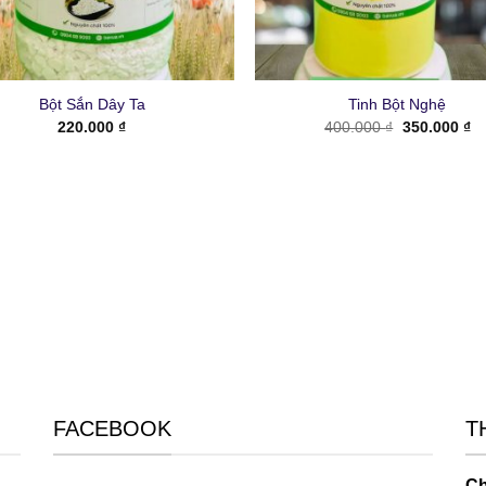
+
Bột Sắn Dây Ta
Tinh Bột Nghệ
Giá
Gi
220.000
₫
400.000
₫
350.000
₫
gốc
hi
là:
tại
400.000 ₫.
là:
35
FACEBOOK
T
Ch