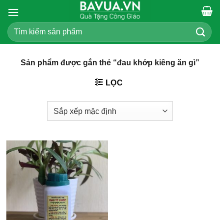
Chuyển
đến
Tìm
nội
kiếm:
dung
Sản phẩm được gắn thẻ “đau khớp kiêng ăn gì”
LỌC