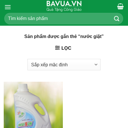
Chuyển
đến
Tìm
nội
kiếm:
dung
Sản phẩm được gắn thẻ “nước giặt”
LỌC