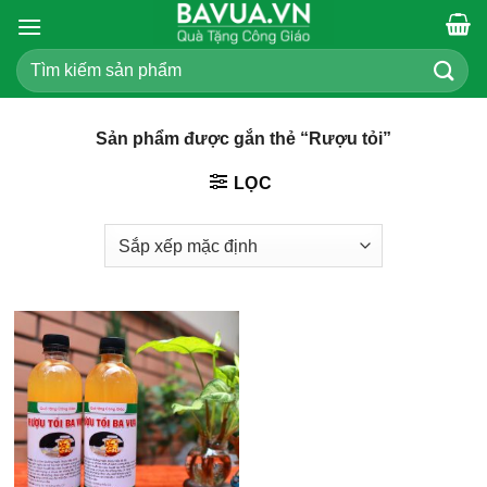
Chuyển
đến
Tìm
nội
kiếm:
dung
Sản phẩm được gắn thẻ “Rượu tỏi”
LỌC