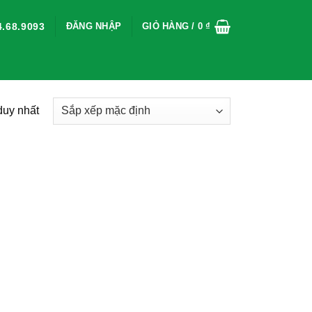
ĐĂNG NHẬP
GIỎ HÀNG /
0
₫
.68.9093
duy nhất