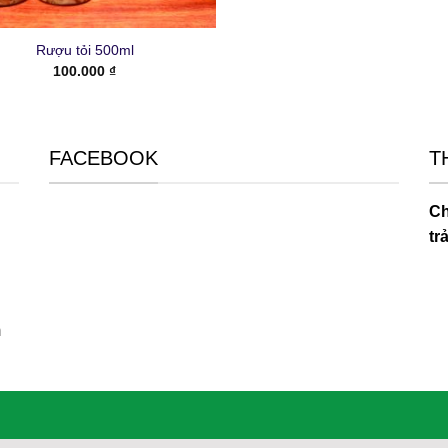
Rượu tỏi 500ml
100.000
₫
FACEBOOK
T
Ch
tr
m