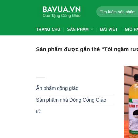
Chuyển
Tìm
đến
kiếm:
nội
dung
TRANG CHỦ
SẢN PHẨM
BÀI VIẾT
GIỎ H
Sản phẩm được gắn thẻ “Tỏi ngâm rư
BROWSE
Ấn phẩm công giáo
Sản phẩm nhà Dòng Công Giáo
trà