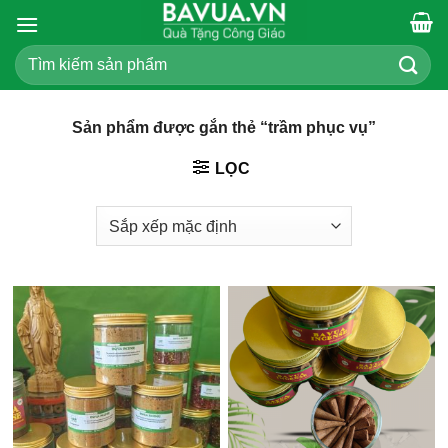
Chuyển
đến
Tìm
nội
kiếm:
dung
Sản phẩm được gắn thẻ “trầm phục vụ”
LỌC