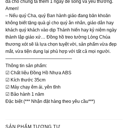
đã cho chúng ta thêm 1 ngày để sống và yêu thương.
Amen!
– Nếu quý Cha, quý Ban hành giáo đang băn khoăn
không biết tặng quà gì cho quý ân nhân, giáo dân hay
khách quý khách vào dịp Thánh hiến hay kỷ niệm ngày
thành lập giáo xứ… Đồng hồ treo tường Lòng Chúa
thương xót sẽ là lựa chọn tuyệt vời, sản phẩm vừa đẹp
mắt, vừa tiện dụng lại phù hợp với tất cả mọi người.
——————————————–
Thông tin sản phẩm:
☑ Chất liệu Đồng Hồ Nhựa ABS
☑ Kích thước 35cm
☑ Máy chạy êm ái, yên tĩnh
☑ Bảo hành 1 năm
Đặc biệt (*** Nhận đặt hàng theo yêu cầu***)
SẢN PHẨM TƯƠNG TỰ