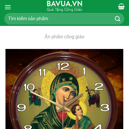
Chuyển
đến
Tìm
nội
kiếm:
dung
Ấn phẩm công giáo