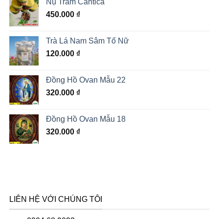
Nụ Trầm Cantica
450.000
₫
Trà Lá Nam Sâm Tố Nữ
120.000
₫
Đồng Hồ Ovan Mẫu 22
320.000
₫
Đồng Hồ Ovan Mẫu 18
320.000
₫
LIÊN HỆ VỚI CHÚNG TÔI