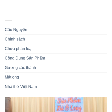
DANH MỤC
Cầu Nguyện
(1)
Chính sách
(1)
Chưa phân loại
(10)
Công Dụng Sản Phẩm
(4)
Gương các thánh
(2)
Mật ong
(4)
Nhà thờ Việt Nam
(1)