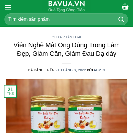
Chuyển
đến
Tìm
nội
kiếm:
dung
CHƯA PHÂN LOẠI
Viên Nghệ Mật Ong Dùng Trong Làm
Đẹp, Giảm Cân, Giảm Đau Dạ dày
ĐÃ ĐĂNG TRÊN
21 THÁNG 3, 2022
BỞI
ADMIN
21
Th3