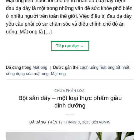
Mật ong liều thuốc tốt cho bệnh nhân đau dạ dày Bệnh
đau dạ dày là một trong những vấn đề sức khỏe phổ biến
ở nhiều người trên toàn thế giới. Việc điều trị đau dạ dày
yêu cầu phải có sự chăm sóc và điều chỉnh chế độ ăn
uống. Mật ong là […]
Tiếp tục đọc
→
Đã đăng trong
Mật ong
|
Được gắn thẻ
cách uống mật ong tốt nhất
,
công dụng của mật ong
,
Mật ong
CHƯA PHÂN LOẠI
Bột sắn dây – một loại thực phẩm giàu
dinh dưỡng
ĐÃ ĐĂNG TRÊN
17 THÁNG 3, 2023
BỞI
ADMIN