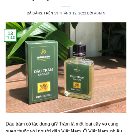
ĐÃ ĐĂNG TRÊN
13 THÁNG 12, 2022
BỞI
ADMIN
13
Th12
Dầu tràm có tác dụng gì? Tràm là một loại cây vô cùng
quen thuộc với người dân Việt Nam. Ở Việt Nam, nhiều