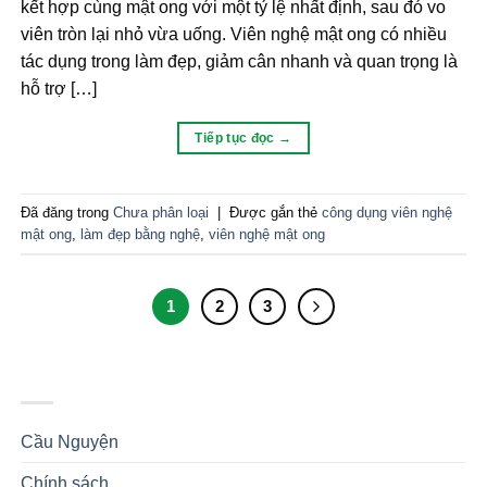
kết hợp cùng mật ong với một tỷ lệ nhất định, sau đó vo
viên tròn lại nhỏ vừa uống. Viên nghệ mật ong có nhiều
tác dụng trong làm đẹp, giảm cân nhanh và quan trọng là
hỗ trợ […]
Tiếp tục đọc
→
Đã đăng trong
Chưa phân loại
|
Được gắn thẻ
công dụng viên nghệ
mật ong
,
làm đẹp bằng nghệ
,
viên nghệ mật ong
1
2
3
DANH MỤC
Cầu Nguyện
(1)
Chính sách
(1)