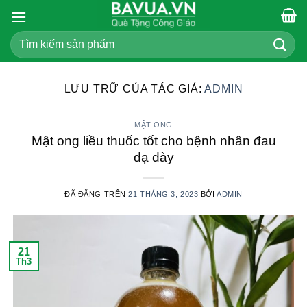
Chuyển
đến
Tìm
nội
kiếm:
dung
LƯU TRỮ CỦA TÁC GIẢ:
ADMIN
MẬT ONG
Mật ong liều thuốc tốt cho bệnh nhân đau
dạ dày
ĐÃ ĐĂNG TRÊN
21 THÁNG 3, 2023
BỞI
ADMIN
21
Th3