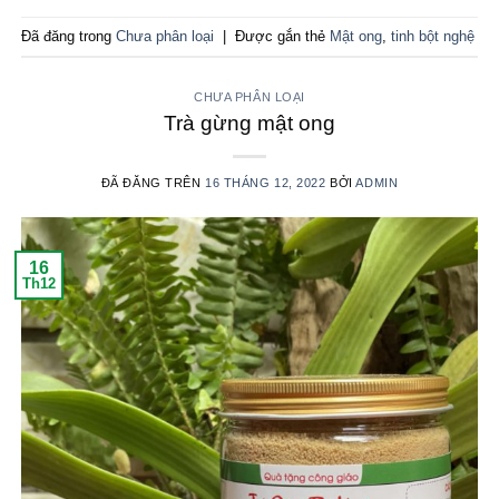
Đã đăng trong
Chưa phân loại
|
Được gắn thẻ
Mật ong
,
tinh bột nghệ
CHƯA PHÂN LOẠI
Trà gừng mật ong
ĐÃ ĐĂNG TRÊN
16 THÁNG 12, 2022
BỞI
ADMIN
16
Th12